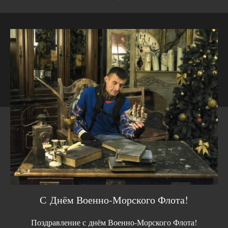
С Днём Военно-Морского Флота!
Поздравление с днём Военно-Морского Флота!