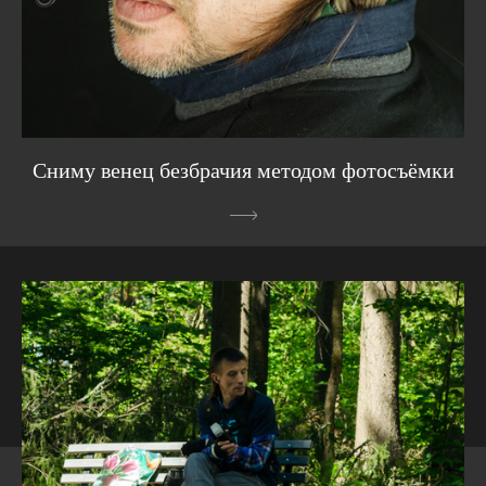
Сниму венец безбрачия методом фотосъёмки