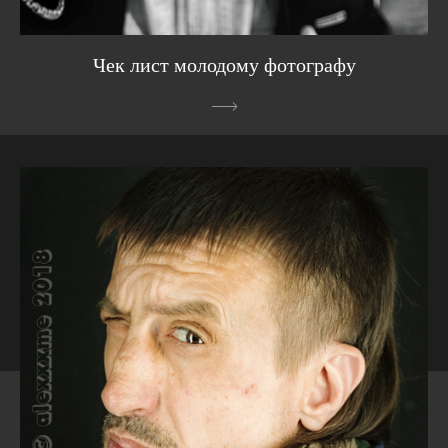
Чек лист молодому фотографу