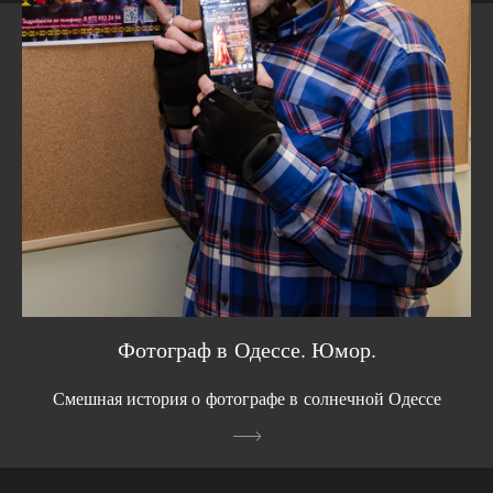
Фотограф в Одессе. Юмор.
Смешная история о фотографе в солнечной Одессе