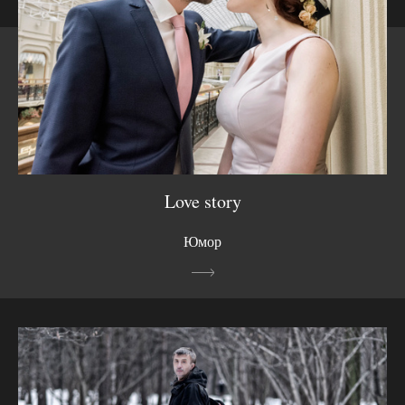
Love story
Юмор