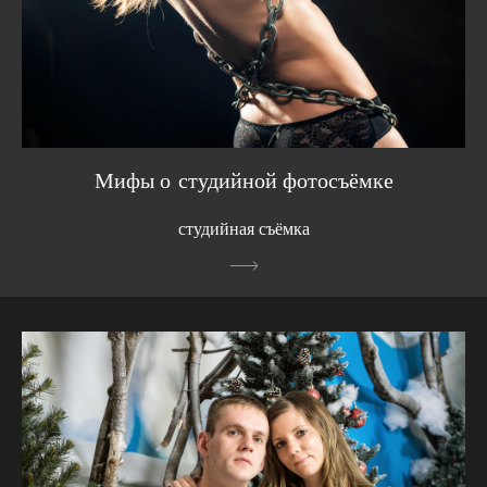
Мифы о студийной фотосъёмке
студийная съёмка