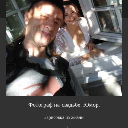
Фотограф на свадьбе. Юмор.
Зарисовка из жизни