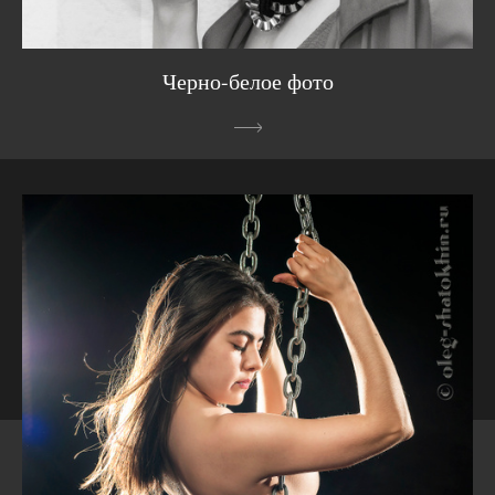
Черно-белое фото