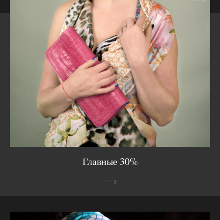
Главные 30%