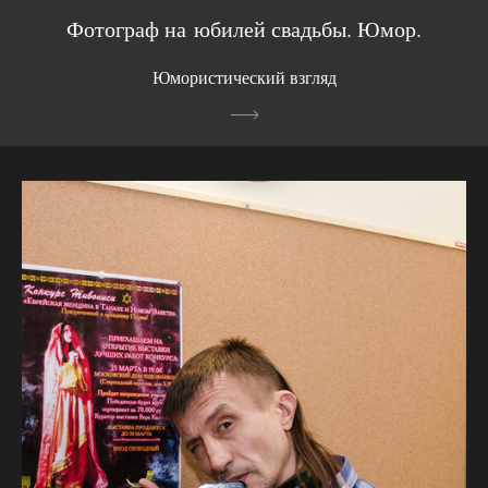
Фотограф на юбилей свадьбы. Юмор.
Юмористический взгляд