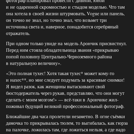
фотограф планировал провести с дивной, юной
и не одаренной скромностью и стыдом моделью. Что там
она хотела в своей жизни штурмовать, Vogue или панель,
он точно не знал, но точно знал, что возьмет три
источника света и, наверное, понадобится серебряный
отражатель.
При одном только увиде на модель Арончик присвистнул.
Перед ним стояла обладательница звания «прикрываю
попой половину Центрально-Черноземного района
в натуральную величину».
«Это полная тухес! Хотя такая тухес* может кому-то
и нахес**, но мне следует подумать за красивые снимки!
Я видел разок, как женщины вытаскивают свой
бюстодержатель через рукав, представляю, что они могут
сделать с моим мозгом!» — всё-таки в Арончике жил-
поживал будущий великий профессиональный фотограф.
Ближайшие два часа пролетели незаметно. В огне съёмки
дамочка то прикрывалась тюлем, то выгибалась, как гюрза
на палочке, ложилась там, где ложиться нельзя, а где надо