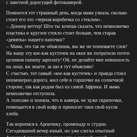
с заветной дорогущей фотокамерой.
Помнится тот страшный день, когда мама узнала, сколько
стоит его это «черная коробочка со стеклом».
-- Доннер веттер! Што ты хочешь сказать, что немножечко
пластика и круглое стекло стоит больше, чем старая
«девятка» нашего папочки?
-- Мама, это так не объяснишь, вы же не понимаете слов!
На вашу эту кое-как кусточек на окне ви потратили почти
целиком папину зарплату! Ой, не делайте мне невинность
на лице, ви знаете, за шо я тут объясняю!
С счастью, тот самый «кое-как кусточек» и правда стоил
неимоверно дорого, жил себе в горшочке на солнечной
стороне, так как родом был из самой Африки. И мама
немножечко отступила.
А попозже и поняла, что и камера, не хуже скрипочки,
помещается в свой кофр и приносит таки свой кусок
хлеба.
Так вернемся к Арончику, променаду и студии.
Сегодняшний вечер юный, но уже слегка опытный